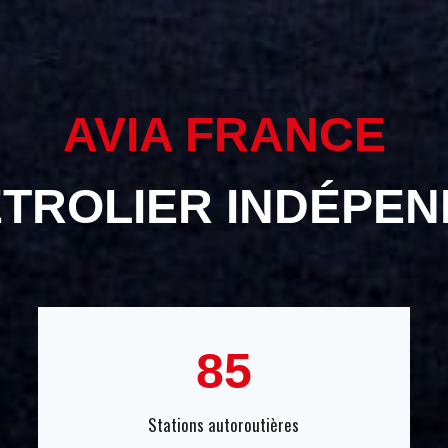
AVIA FRANCE
ÉTROLIER INDÉPEN
8
85
5
Stations autoroutières