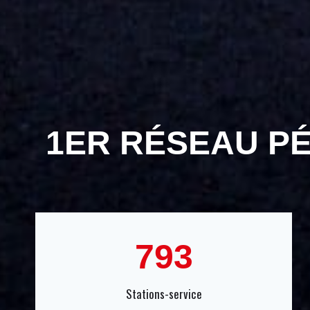
1ER RÉSEAU P
7
793
9
3
Stations-service