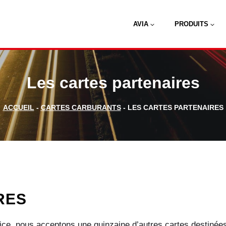
AVIA
PRODUITS
Les cartes partenaires
ACCUEIL
-
CARTES CARBURANTS
-
LES CARTES PARTENAIRES
RES
vice, nous acceptons une quinzaine d’autres cartes destinées