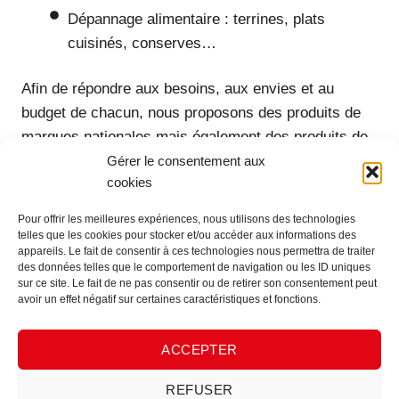
Dépannage alimentaire : terrines, plats
cuisinés, conserves…
Afin de répondre aux besoins, aux envies et au
budget de chacun, nous proposons des produits de
marques nationales mais également des produits de
marques distributeurs et aussi des produits de
Gérer le consentement aux
cookies
marques engagées (produits sains, BIO, sans
gluten…)
Pour offrir les meilleures expériences, nous utilisons des technologies
Une
offre de produits locaux
/
régionaux
: faire
telles que les cookies pour stocker et/ou accéder aux informations des
appareils. Le fait de consentir à ces technologies nous permettra de traiter
rayonner l’excellence de nos territoires d’implantation
des données telles que le comportement de navigation ou les ID uniques
et créer plus de liens avec les acteurs locaux, c’est
sur ce site. Le fait de ne pas consentir ou de retirer son consentement peut
avoir un effet négatif sur certaines caractéristiques et fonctions.
aussi un objectif de nos boutiques sur autoroutes.
ACCEPTER
Enfin une
offre non alimentaire
: corner voyage
(lubrifiants AVIA, produits pour la voiture, produits
REFUSER