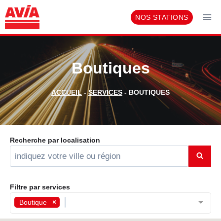
Aller
NOS STATIONS
au
contenu
Boutiques
ACCUEIL
-
SERVICES
-
BOUTIQUES
Recherche par localisation
Filtre par services
Boutique