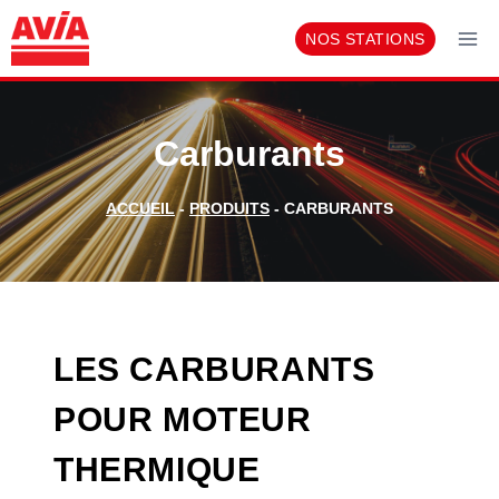
Aller
NOS STATIONS
au
contenu
Carburants
ACCUEIL
-
PRODUITS
-
CARBURANTS
LES CARBURANTS
POUR MOTEUR
THERMIQUE