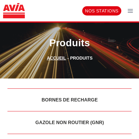
Aller
NOS STATIONS
au
contenu
Produits
ACCUEIL
-
PRODUITS
BORNES DE RECHARGE
GAZOLE NON ROUTIER (GNR)