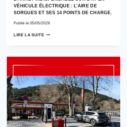
VÉHICULE ÉLECTRIQUE : L’AIRE DE
SORGUES ET SES 14 POINTS DE CHARGE.
Publié le
05/05/2026
L’ARRÊT
LIRE LA SUITE
INDISPENSABLE
SUR
L’A7
EN
VÉHICULE
ÉLECTRIQUE :
L’AIRE
DE
SORGUES
ET
SES
14
POINTS
DE
CHARGE.