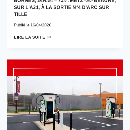
BORNES, 24H/24 – 7J/7. METZ <=> BEAUNE,
SUR L’A31, À LA SORTIE N°4 D’ARC SUR
TILLE
Publié le
16/04/2026
SOUS
LIRE LA SUITE
OMBRIÈRES
PHOTOVOLTAÏQUES,
NOTRE
STATION
COMPORTENT
21
BORNES,
24H/24
–
7J/7.
METZ
<=>
BEAUNE,
SUR
L’A31,