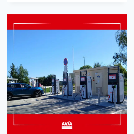
3
BORNES
DE
RECHARGE
360
KW
AU
162,
ROUTE
DE
RENNES
44300
NANTES.