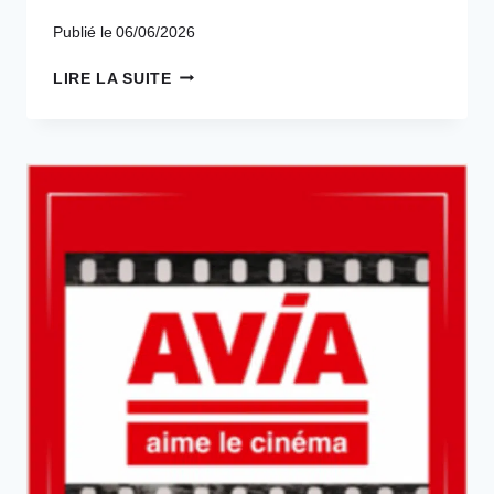
Publié le
06/06/2026
AVIA
LIRE LA SUITE
VOLT,
2
NOUVELLES
BORNES
DE
RECHARGE
AU
89,
RUE
DE
SALINS
25300
PONTARLIER.