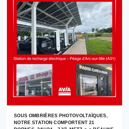
–
2
BORNES
DE
360KW.
BÉZIERS
=>
CLERMONT-
FERRAND
SUR
L’A75,
À
LA
SORTIE
N°53
LODÈVE
SUD
SOUS OMBRIÈRES PHOTOVOLTAÏQUES,
NOTRE STATION COMPORTENT 21