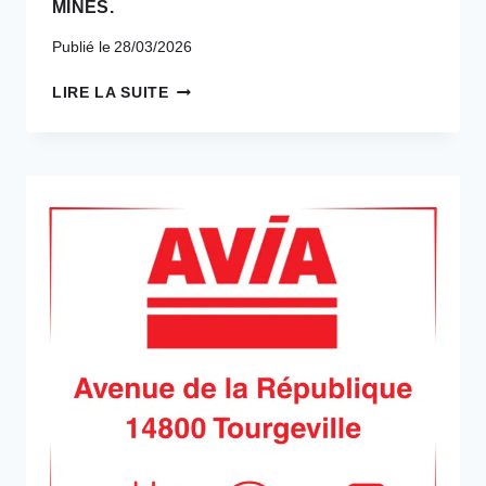
MINES.
Publié le
28/03/2026
NOUVEAU
LIRE LA SUITE
–
8
BORNES
DE
RECHARGE ULTRA-
RAPIDES
(150
KW)
VOUS
ATTENDENT
SUR
UNE
AIRE
DE
LA
RCEA
AU