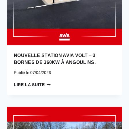
À
LA
SORTIE
N°4
D’ARC
SUR
TILLE
NOUVELLE STATION AVIA VOLT – 3
BORNES DE 360KW À ANGOULINS.
Publié le
07/04/2026
NOUVELLE
LIRE LA SUITE
STATION
AVIA
VOLT
–
3
BORNES
DE