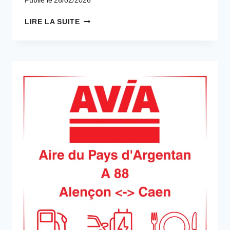
Publié le
26/02/2026
A36
LIRE LA SUITE
NOS
STATIONS
DOLE
AUDELANGE
ET
DOLE
ROMANGE
DANS
LES
DEUX
SENS
DE
CIRCULATION
:
BEAUNE–
MULHOUSE
ET
MULHOUSE–
BEAUNE