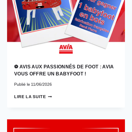
DE
L’A35
À
NIEDERHERGHEIM.
⚽ AVIS AUX PASSIONNÉS DE FOOT : AVIA
VOUS OFFRE UN BABYFOOT !
Publié le
11/06/2026
⚽
LIRE LA SUITE
AVIS
AUX
PASSIONNÉS
DE
FOOT