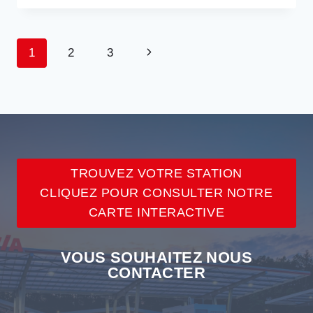
DE
MICHEL
PICOTY
NAVIGATION
Page
1
2
3
À
LA
suivante
DE
PRÉSIDENCE
D’AVIA
PAGE
FRANCE
TROUVEZ VOTRE STATION
CLIQUEZ POUR CONSULTER NOTRE
CARTE INTERACTIVE
VOUS SOUHAITEZ NOUS
CONTACTER